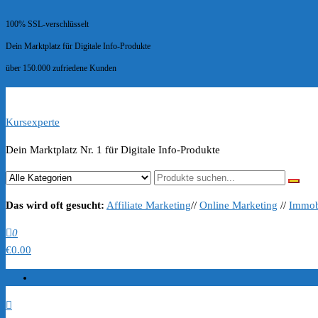
100% SSL-verschlüsselt
Dein Marktplatz für Digitale Info-Produkte
über 150.000 zufriedene Kunden
Kursexperte
Dein Marktplatz Nr. 1 für Digitale Info-Produkte
Das wird oft gesucht:
Affiliate Marketing
//
Online Marketing
//
Immob
0
€0.00