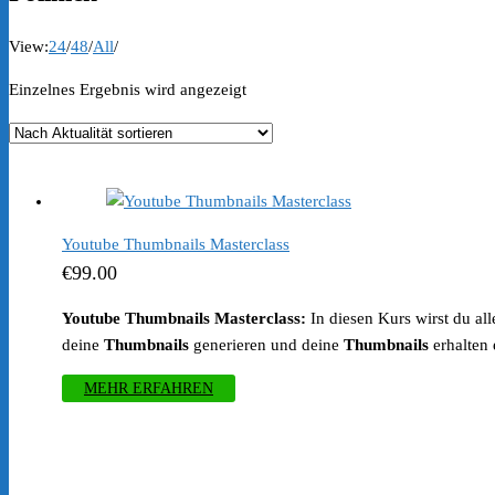
View:
24
/
48
/
All
/
Einzelnes Ergebnis wird angezeigt
Youtube Thumbnails Masterclass
€
99.00
Youtube Thumbnails Masterclass:
In diesen Kurs wirst du al
deine
Thumbnails
generieren und deine
Thumbnails
erhalten
MEHR ERFAHREN