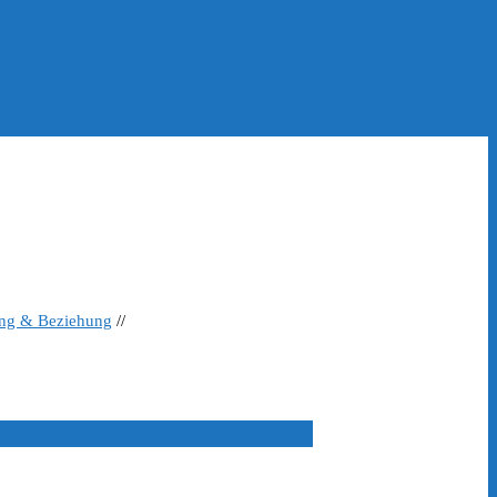
ing & Beziehung
//