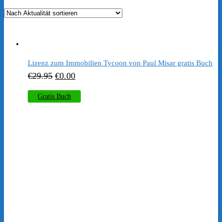
Aktualität
sortiert
Lizenz zum Immobilien Tycoon von Paul Misar gratis Buch
Ursprünglicher
Aktueller
€
29.95
€
0.00
Preis
Preis
Gratis Buch
war:
ist:
€29.95
€0.00.