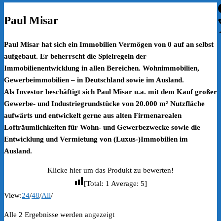
Paul Misar
Paul Misar hat sich ein Immobilien Vermögen von 0 auf an selbst
aufgebaut. Er beherrscht die Spielregeln der
Immobilienentwicklung in allen Bereichen. Wohnimmobilien,
Gewerbeimmobilien – in Deutschland sowie im Ausland.
Als Investor beschäftigt sich Paul Misar u.a. mit dem Kauf großer
Gewerbe- und Industriegrundstücke von 20.000 m² Nutzfläche
aufwärts und entwickelt gerne aus alten Firmenarealen
Lofträumlichkeiten für Wohn- und Gewerbezwecke sowie die
Entwicklung und Vermietung von (Luxus-)Immobilien im
Ausland.
Klicke hier um das Produkt zu bewerten!
[Total:
1
Average:
5
]
View:
24
/
48
/
All
/
Nach
Alle 2 Ergebnisse werden angezeigt