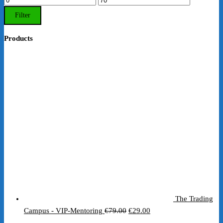
Preis
Preis
Filter
Products
The Trading
Ursprünglicher
Aktueller
Campus - VIP-Mentoring
€
79.00
€
29.00
Preis
Preis