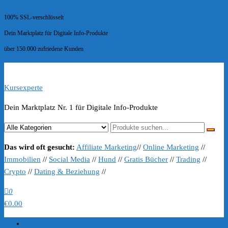
100% SSL-verschlüsselt
Dein Marktplatz für Digitale Info-Produkte
über 150.000 zufriedene Kunden
Kursexperte
Dein Marktplatz Nr. 1 für Digitale Info-Produkte
Das wird oft gesucht:
Affiliate Marketing
//
Online Marketing
//
Immobilien
//
Social Media
//
Hund
//
Gratis Bücher
//
Trading
//
Crypto
//
Dating & Beziehung
//
0
€0.00