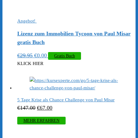
Angebot!
Lizenz zum Immobilien Tycoon von Paul Misar
gratis Buch
Ursprünglicher
Aktueller
€
29.95
€
0.00
Gratis Buch
Preis
Preis
KLICK HIER
war:
ist:
€29.95
€0.00.
5 Tage Krise als Chance Challenge von Paul Misar
Ursprünglicher
Aktueller
€
147.00
€
67.00
Preis
Preis
MEHR ERFAHREN
war:
ist:
€147.00
€67.00.