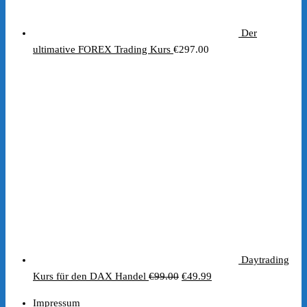
Der
ultimative FOREX Trading Kurs
€
297.00
Daytrading
Ursprünglicher
Aktueller
Kurs für den DAX Handel
€
99.00
€
49.99
Preis
Preis
Impressum