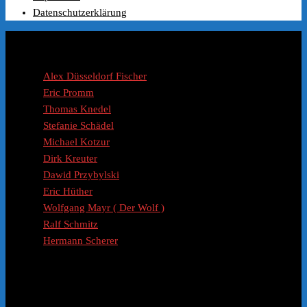
war:
ist:
Datenschutzerklärung
€99.00
€49.99.
Coaches / Experten
Alex Düsseldorf Fischer
Eric Promm
Thomas Knedel
Stefanie Schädel
Michael Kotzur
Dirk Kreuter
Dawid Przybylski
Eric Hüther
Wolfgang Mayr ( Der Wolf )
Ralf Schmitz
Hermann Scherer