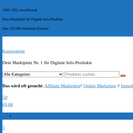
100% SSL-verschlüsselt
Dein Marktplatz für Digitale Info-Produkte
über 150.000 zufriedene Kunden
Kursexperte
Dein Marktplatz Nr. 1 für Digitale Info-Produkte
Das wird oft gesucht:
Affiliate Marketing
//
Online Marketing
//
Immob
0
€0.00