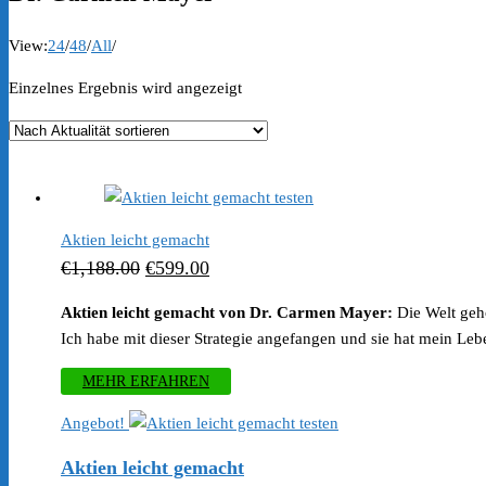
View:
24
/
48
/
All
/
Einzelnes Ergebnis wird angezeigt
Aktien leicht gemacht
Ursprünglicher
Aktueller
€
1,188.00
€
599.00
Preis
Preis
Aktien leicht gemacht von Dr. Carmen Mayer:
Die Welt geh
war:
ist:
Ich habe mit dieser Strategie angefangen und sie hat mein Le
€1,188.00
€599.00.
MEHR ERFAHREN
Angebot!
Aktien leicht gemacht