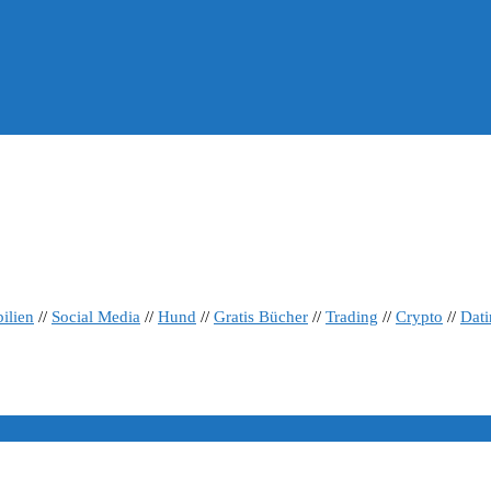
ilien
//
Social Media
//
Hund
//
Gratis Bücher
//
Trading
//
Crypto
//
Dat