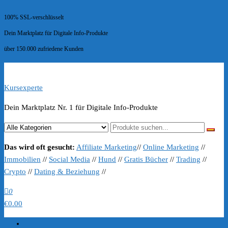
100% SSL-verschlüsselt
Dein Marktplatz für Digitale Info-Produkte
über 150.000 zufriedene Kunden
Kursexperte
Dein Marktplatz Nr. 1 für Digitale Info-Produkte
Das wird oft gesucht:
Affiliate Marketing
//
Online Marketing
//
Immobilien
//
Social Media
//
Hund
//
Gratis Bücher
//
Trading
//
Crypto
//
Dating & Beziehung
//
0
€0.00