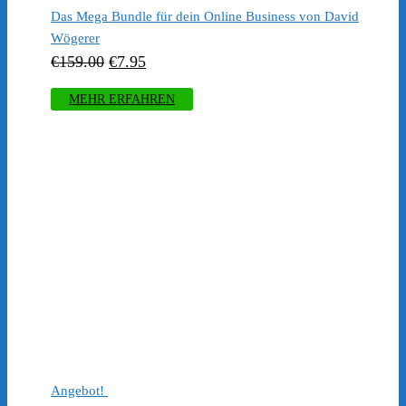
Das Mega Bundle für dein Online Business von David
Wögerer
Ursprünglicher
Aktueller
€
159.00
€
7.95
Preis
Preis
MEHR ERFAHREN
war:
ist:
€159.00
€7.95.
Angebot!