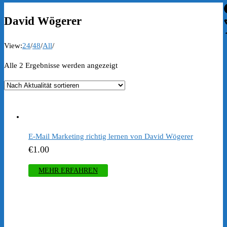
David Wögerer
View:
24
/
48
/
All
/
Nach
Alle 2 Ergebnisse werden angezeigt
Aktualität
sortiert
E-Mail Marketing richtig lernen von David Wögerer
€
1.00
MEHR ERFAHREN