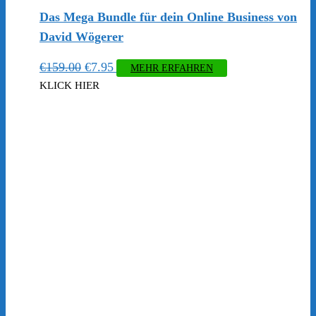
Das Mega Bundle für dein Online Business von
David Wögerer
Ursprünglicher
Aktueller
€
159.00
€
7.95
MEHR ERFAHREN
Preis
Preis
KLICK HIER
war:
ist:
€159.00
€7.95.