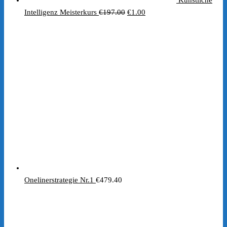
Künstliche
Ursprünglicher
Aktueller
Intelligenz Meisterkurs
€
197.00
€
1.00
Preis
Preis
war:
ist:
€197.00
€1.00.
Onelinerstrategie Nr.1
€
479.40