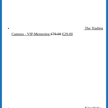
The Trading
Ursprünglicher
Aktueller
Campus - VIP-Mentoring
€
79.00
€
29.00
Preis
Preis
war:
ist:
€79.00
€29.00.