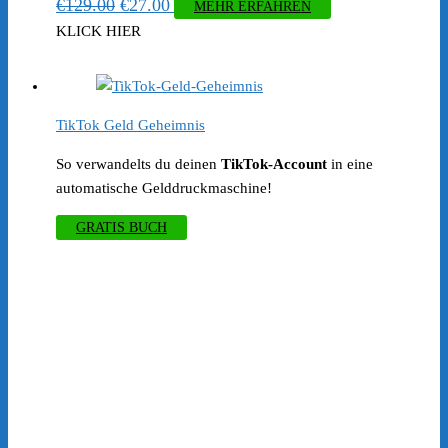
Ursprünglicher
Aktueller
€
129.00
€
27.00
MEHR ERFAHREN
Preis
Preis
KLICK HIER
war:
ist:
€129.00
€27.00.
TikTok Geld Geheimnis
So verwandelts du deinen
TikTok-Account
in eine
automatische Gelddruckmaschine!
GRATIS BUCH