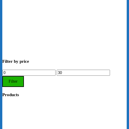
Filter by price
Min.
Max.
Preis
Preis
Filter
Products