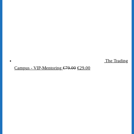
The Trading
Ursprünglicher
Aktueller
Campus - VIP-Mentoring
€
79.00
€
29.00
Preis
Preis
war:
ist:
€79.00
€29.00.