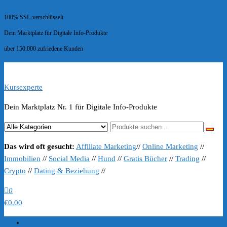
100% SSL-verschlüsselt
Dein Marktplatz für Digitale Info-Produkte
über 150.000 zufriedene Kunden
Kursexperte
Dein Marktplatz Nr. 1 für Digitale Info-Produkte
Das wird oft gesucht:
Affiliate Marketing
//
Online Marketing
//
Immobilien
//
Social Media
//
Hund
//
Gratis Bücher
//
Trading
//
Crypto
//
Dating & Beziehung
//
0
€0.00