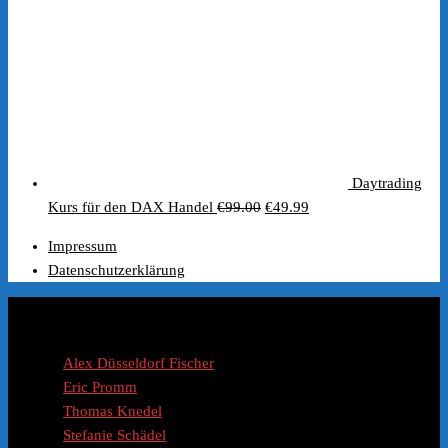
Daytrading
Ursprünglicher
Aktueller
Kurs für den DAX Handel
€
99.00
€
49.99
Preis
Preis
Impressum
war:
ist:
Datenschutzerklärung
€99.00
€49.99.
Coaches / Experten
Alex Düsseldorf Fischer
Eric Promm
Thomas Knedel
Stefanie Schädel