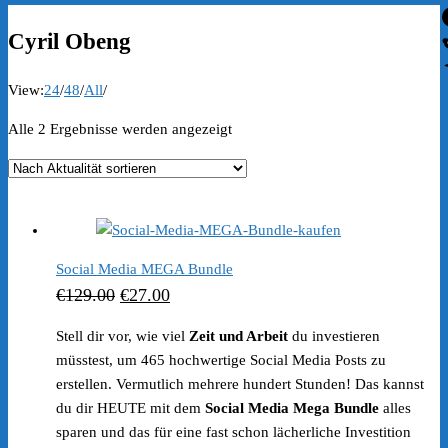
Cyril Obeng
View:
24
/
48
/
All
/
Nach
Alle 2 Ergebnisse werden angezeigt
Aktualität
sortiert
Social Media MEGA Bundle
Ursprünglicher
Aktueller
€
129.00
€
27.00
Preis
Preis
Stell dir vor, wie viel
Zeit und Arbeit
du investieren
war:
ist:
müsstest, um 465 hochwertige Social Media Posts zu
€129.00
€27.00.
erstellen. Vermutlich mehrere hundert Stunden! Das kannst
du dir HEUTE mit dem
Social Media Mega Bundle
alles
sparen und das für eine fast schon lächerliche Investition