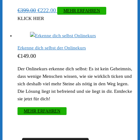
Ursprünglicher
Aktueller
€
399.00
€
222.00
MEHR ERFAHREN
Preis
Preis
KLICK HIER
war:
ist:
€399.00
€222.00.
Erkenne dich selbst der Onlinekurs
€
149.00
Der Onlinekurs erkenne dich selbst: Es ist kein Geheimnis,
dass wenige Menschen wissen, wie sie wirklich ticken und
sich deshalb viel mehr Steine als nötig in den Weg legen.
Die Lösung liegt ist befreiend und sie liegt in dir. Entdecke
sie jetzt für dich!
MEHR ERFAHREN