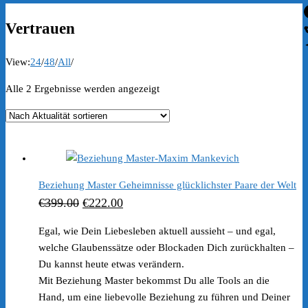
Vertrauen
View:
24
/
48
/
All
/
Nach
Alle 2 Ergebnisse werden angezeigt
Aktualität
sortiert
Beziehung Master Geheimnisse glücklichster Paare der Welt
Ursprünglicher
Aktueller
€
399.00
€
222.00
Preis
Preis
Egal, wie Dein Liebesleben aktuell aussieht – und egal,
war:
ist:
welche Glaubenssätze oder Blockaden Dich zurückhalten –
€399.00
€222.00.
Du kannst heute etwas verändern.
Mit Beziehung Master bekommst Du alle Tools an die
Hand, um eine liebevolle Beziehung zu führen und Deiner