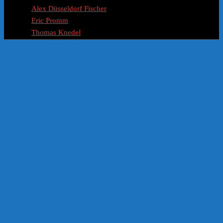
Alex Düsseldorf Fischer
Eric Promm
Thomas Knedel
Stefanie Schädel
Michael Kotzur
Dirk Kreuter
Dawid Przybylski
Eric Hüther
Wolfgang Mayr ( Der Wolf )
Ralf Schmitz
Hermann Scherer