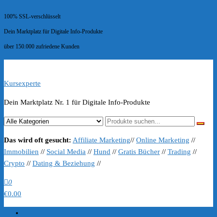
100% SSL-verschlüsselt
Dein Marktplatz für Digitale Info-Produkte
über 150.000 zufriedene Kunden
Kursexperte
Dein Marktplatz Nr. 1 für Digitale Info-Produkte
Das wird oft gesucht:
Affiliate Marketing
//
Online Marketing
//
Immobilien
//
Social Media
//
Hund
//
Gratis Bücher
//
Trading
//
Crypto
//
Dating & Beziehung
//
0
€0.00