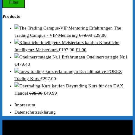
Preis
Preis
Filter
Products
The
Ursprünglicher
Aktueller
Trading Campus - VIP-Mentoring
€
79.00
€
29.00
Preis
Preis
Künstliche
Ursprünglicher
Aktueller
war:
ist:
Intelligenz Meisterkurs
€
197.00
€
1.00
Preis
Preis
€79.00
€29.00.
Onelinerstrategie Nr.1
war:
ist:
€
479.40
€197.00
€1.00.
Der ultimative FOREX
Trading Kurs
€
297.00
Daytrading Kurs für den DAX
Ursprünglicher
Aktueller
Handel
€
99.00
€
49.99
Preis
Preis
Impressum
war:
ist:
Datenschutzerklärung
€99.00
€49.99.
Coaches / Experten