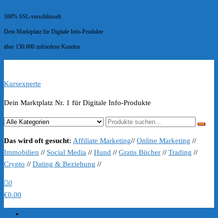
100% SSL-verschlüsselt
Dein Marktplatz für Digitale Info-Produkte
über 150.000 zufriedene Kunden
Kursexperte
Dein Marktplatz Nr. 1 für Digitale Info-Produkte
Das wird oft gesucht:
Affiliate Marketing
//
Online Marketing
//
Immobilien
//
Social Media
//
Hund
//
Gratis Bücher
//
Trading
//
Crypto
//
Dating & Beziehung
//
0
€0.00