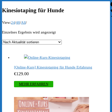
Kinesiotaping für Hunde
View:
24
/
48
/
All
/
Einzelnes Ergebnis wird angezeigt
[Online-Kurs] Kinesiotaping für Hunde Erfahrung
€
129.00
MEHR ERFAHREN