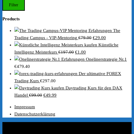
Preis
Preis
Filter
Products
The
Ursprünglicher
Aktueller
Trading Campus - VIP-Mentoring
€
79.00
€
29.00
Preis
Preis
Künstliche
Ursprünglicher
Aktueller
war:
ist:
Intelligenz Meisterkurs
€
197.00
€
1.00
Preis
Preis
€79.00
€29.00.
Onelinerstrategie Nr.1
war:
ist:
€
479.40
€197.00
€1.00.
Der ultimative FOREX
Trading Kurs
€
297.00
Daytrading Kurs für den DAX
Ursprünglicher
Aktueller
Handel
€
99.00
€
49.99
Preis
Preis
Impressum
war:
ist:
Datenschutzerklärung
€99.00
€49.99.